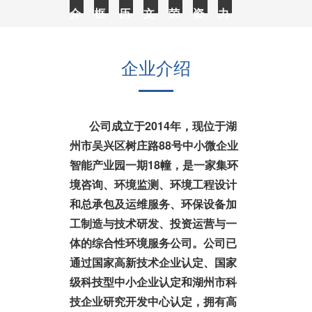
介
框
历
文
荣
资
力
绍
架
程
化
誉
质
量
企业介绍
公司成立于2014年，现位于湖
州市吴兴区树庄路88号中小微企业
智能产业园一期18幢，是一家集环
境咨询、环境监测、环境工程设计
和总承包及运维服务、环保设备加
工制造与技术研发、投资运营与一
体的综合性环境服务公司。公司已
通过国家高新技术企业认定、国家
级科技型中小企业认定和湖州市科
技企业研究开发中心认定，拥有高