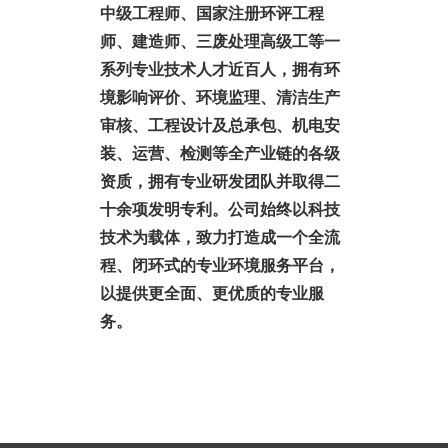
中级工程师、国家注册环评工程
师、建造师、三废处理高级工等一
系列专业技术人才近百人，拥有环
境影响评价、环境监理、清洁生产
审核、工程设计及总承包、机电安
装、运营、检测等全产业链的各级
资质，拥有专业研发团队并取得二
十余项发明专利。公司始终以科技
技术为载体，致力打造成一个全流
程、闭环式的专业环境服务平台，
以提供更全面、更优质的专业服
务。